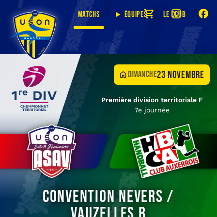
Matchs
Équipes
Le club
23 novembre
dimanche
Première division territoriale F
7e journée
Convention Nevers /
Vauzelles B