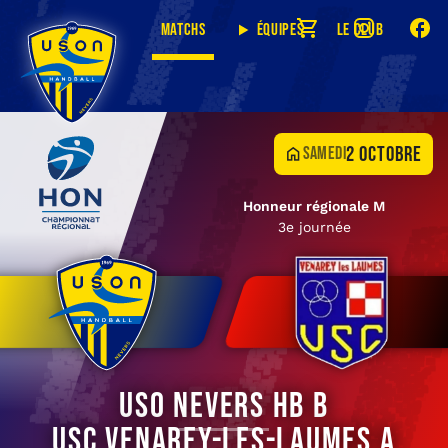
Matchs
Équipes
Le club
2 octobre
samedi
Honneur régionale M
3e journée
USO Nevers HB B
USC Venarey-les-Laumes A