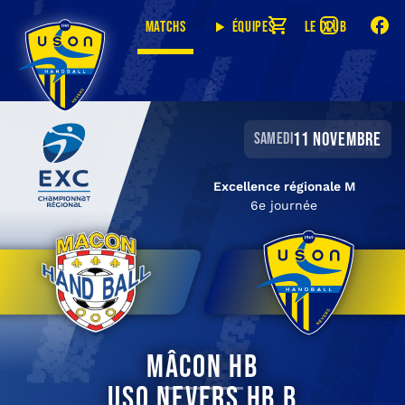
Matchs
Équipes
Le club
11 novembre
samedi
Excellence régionale M
6e journée
Mâcon HB
USO Nevers HB B