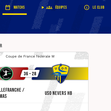
Matchs
Équipes
Le club
er
Coupe de France fédérale M
36 – 28
llefranche /
USO Nevers HB
imas