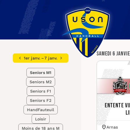
Samedi 6 janvi
1er janv. – 7 janv.
Seniors M1
Seniors M2
Seniors F1
Seniors F2
Entente Vi
HandFauteuil
L
Loisir
Arnas
Moins de 18 ans M