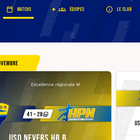
Matchs
Équipes
Le club
ovembre
Excellence régionale M
41 – 28
US
USO Nevers HB B