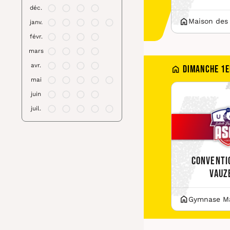
déc.
Maison des
janv.
févr.
mars
avr.
Dimanche 1e
mai
juin
juil.
Conventi
Vauz
Gymnase Ma