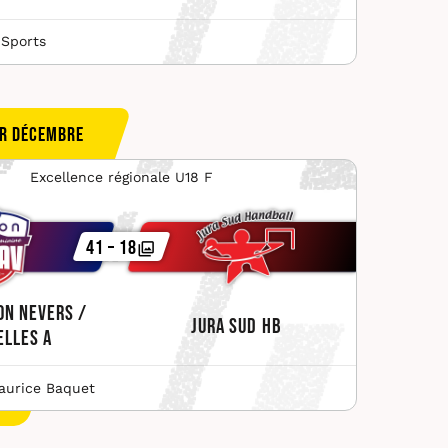
 Sports
r décembre
Excellence régionale U18 F
41 – 18
on Nevers /
Jura Sud HB
elles A
urice Baquet