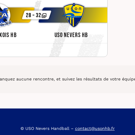
28 – 32
xois HB
USO Nevers HB
nquez aucune rencontre, et suivez les résultats de votre équipe
© USO Nevers Handball –
contact@usonhb.fr