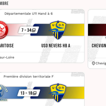
embre
Départementale U11 Hand à 6
7 – 34
aritoise
USO Nevers HB A
Chevign
sur-Loire
Chevi
Première division territoriale F
13 – 18