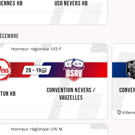
gennes HB
USO Nevers HB
décembre
Honneur régionale U13 F
20 – 19
Convention Nevers /
Conven
utun HB
Vauzelles
Villen
Honneur régionale U15 M