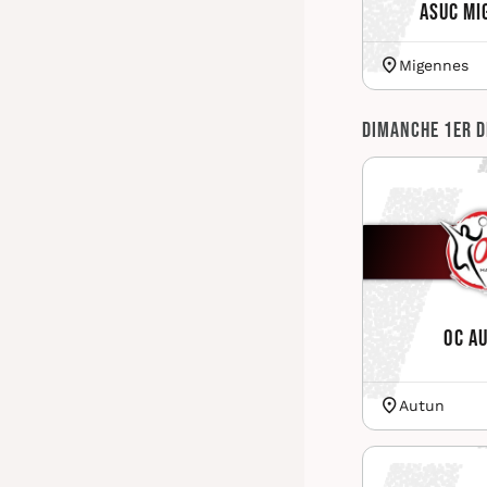
ASUC Mi
Migennes
Dimanche 1er 
OC A
Autun