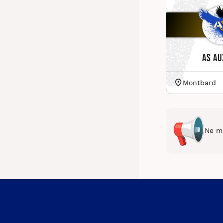
AS Au
Montbard
Ne ma