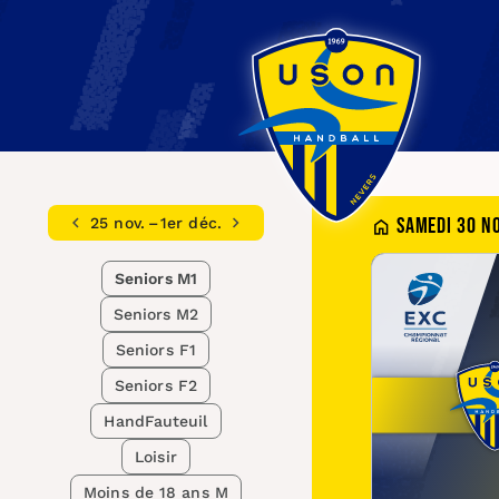
Samedi 30 n
25 nov. – 1er déc.
Seniors M1
Seniors M2
Seniors F1
Seniors F2
HandFauteuil
Loisir
Moins de 18 ans M