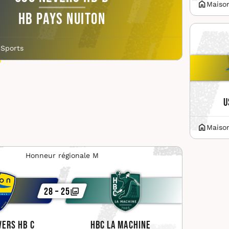
Maiso
HB Pays Nuiton
 Sports
U
Maiso
Honneur régionale M
28 – 25
vers HB C
HBC La Machine