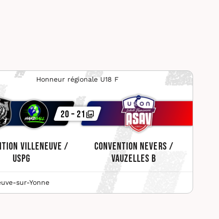
Honneur régionale U18 F
20 – 21
tion Villeneuve /
Convention Nevers /
USPG
Vauzelles B
euve-sur-Yonne