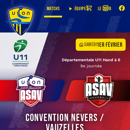
Matchs
Équipes
Le club
1er février
samedi
Départementale U11 Hand à 6
9e journée
Convention Nevers /
Vauzelles