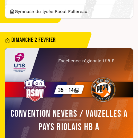
Gymnase du lycée Raoul Follereau
Dimanche 2 février
Excellence régionale U18 F
35 – 14
Convention Nevers / Vauzelles A
Pays Riolais HB A