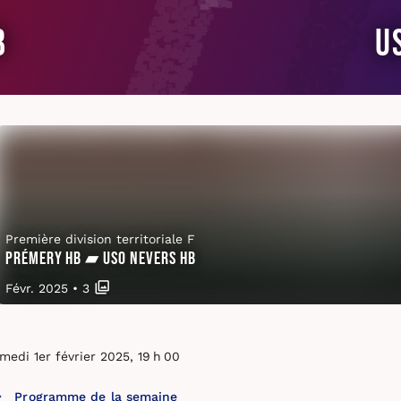
B
U
Première division territoriale F
Prémery HB ▰ USO Nevers HB
Févr. 2025
•
3
medi 1er février 2025, 19 h 00
Programme de la semaine