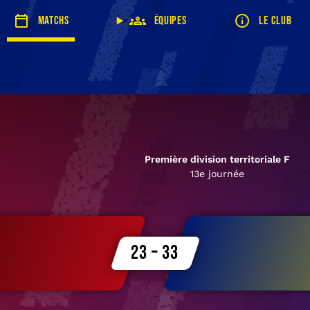
Matchs
Équipes
Le club
Première division territoriale F
13e journée
23 – 33