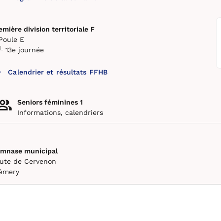
emière division territoriale F
Poule E
13e journée
Calendrier et résultats FFHB
Seniors féminines 1
Informations, calendriers
mnase municipal
ute de Cervenon
émery