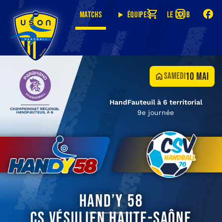
Matchs
Équipes
Le club
10 mai
samedi
HandFauteuil à 6 territorial
9e journée
Hand’y 58
CS Vésulien Haute-Saône