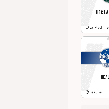
HBC La
La Machine
Bea
Beaune