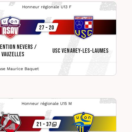
Honneur régionale U13 F
27 – 20
ention Nevers /
USC Venarey-les-Laumes
Vauzelles
se Maurice Baquet
Honneur régionale U15 M
21 – 37