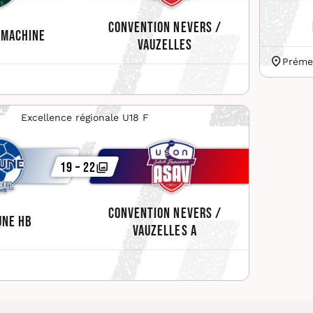
Convention Nevers /
 Machine
Vauzelles
Préme
Excellence régionale U18 F
19 – 22
Convention Nevers /
une HB
Vauzelles A