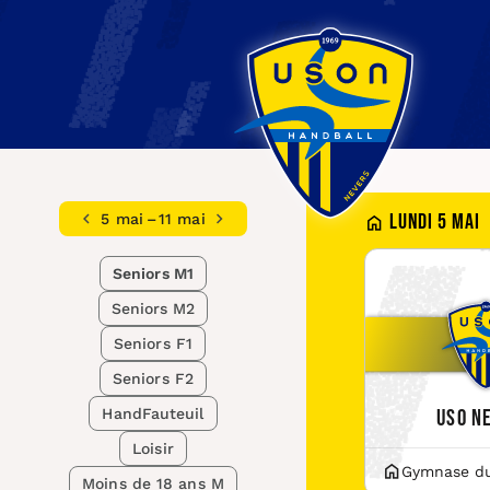
Lundi 5 mai
5 mai – 11 mai
Seniors M1
Seniors M2
Seniors F1
Seniors F2
USO N
HandFauteuil
Loisir
Gymnase du 
Moins de 18 ans M