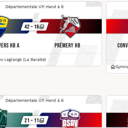
Départementale U11 Hand à 6
42 – 16
vers HB A
Prémery HB
Conv
 Lagrange (La Baratte)
Gymna
Départementale U11 Hand à 6
21 – 11