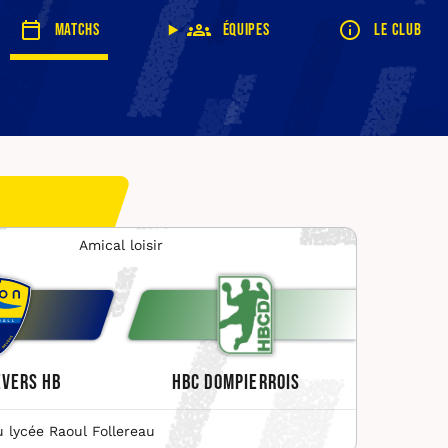
Matchs
Équipes
Le club
Amical loisir
evers HB
HBC Dompierrois
lycée Raoul Follereau