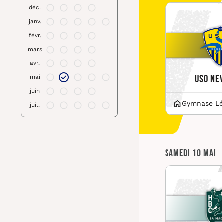
déc.
janv.
févr.
mars
avr.
USO Ne
mai
juin
Gymnase Léo
juil.
Samedi 10 mai