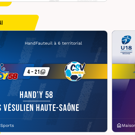
ai
HandFauteuil à 6 territorial
4 – 21
Hand’y 58
S Vésulien Haute-Saône
 Sports
Maiso