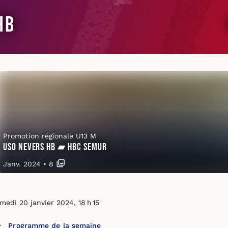
HB
Promotion régionale U13 M
USO Nevers HB ▰ HBC Semur
Janv. 2024
•
8
medi 20 janvier 2024, 18 h 15
Programme de la semaine