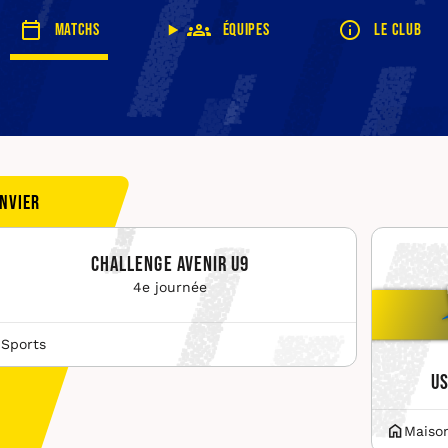
Matchs
Équipes
Le club
anvier
Challenge Avenir U9
4e journée
 Sports
US
Maiso