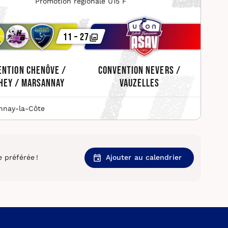
Promotion régionale U15 F
11 – 27
ention Chenôve /
Convention Nevers /
hey / Marsannay
Vauzelles
nnay-la-Côte
 préférée !
Ajouter au calendrier