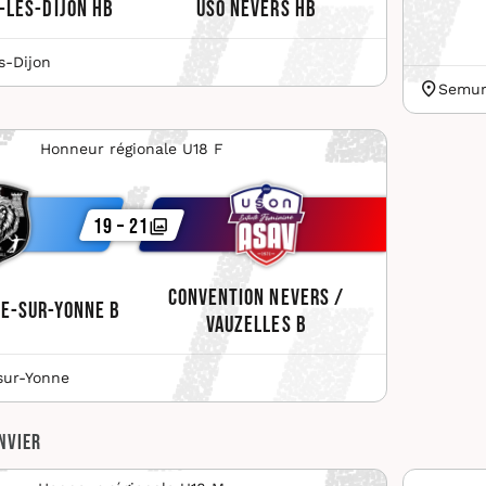
-lès-Dijon HB
USO Nevers HB
s-Dijon
Semur
Honneur régionale U18 F
19 – 21
Convention Nevers /
ve-sur-Yonne B
Vauzelles B
sur-Yonne
nvier