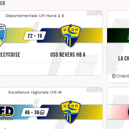
ier
Départementale U11 Hand à 6
22 – 16
mecycoise
USO Nevers HB A
La C
Châtil
Excellence régionale U15 M
46 – 36