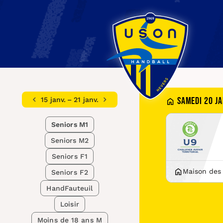
Samedi 20 j
15 janv. – 21 janv.
Seniors M1
Seniors M2
Seniors F1
Maison des
Seniors F2
HandFauteuil
Loisir
Moins de 18 ans M