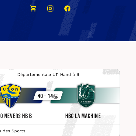
Départementale U11 Hand à 6
40 – 14
O Nevers HB B
HBC La Machine
n des Sports