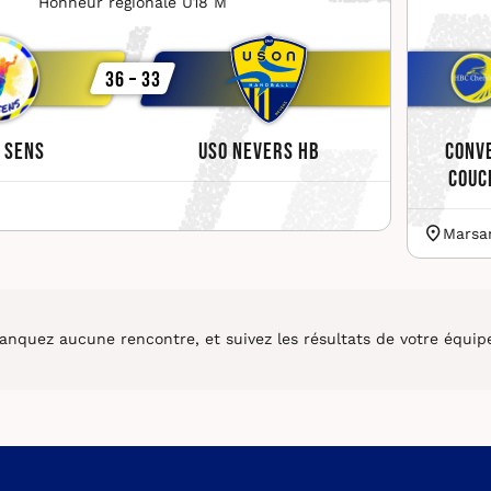
Honneur régionale U18 M
36 – 33
 Sens
USO Nevers HB
Conv
Couc
Marsa
nquez aucune rencontre, et suivez les résultats de votre équipe