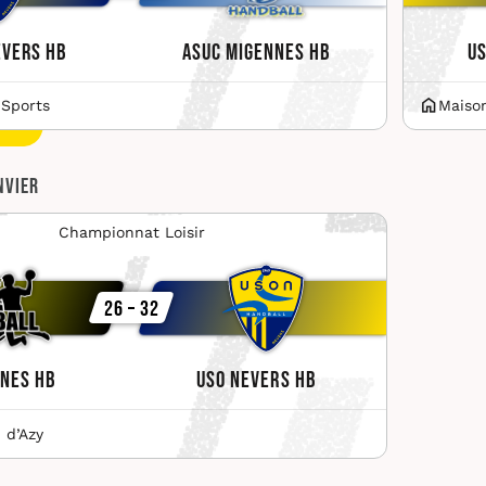
evers HB
ASUC Migennes HB
US
 Sports
Maiso
nvier
Championnat Loisir
26 – 32
nes HB
USO Nevers HB
 d’Azy