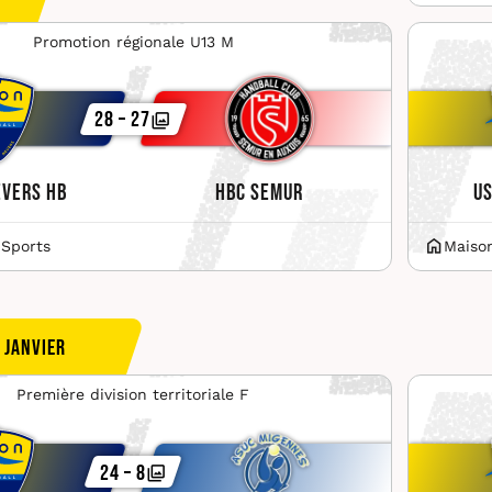
Promotion régionale U13 M
28 – 27
evers HB
HBC Semur
US
 Sports
Maiso
 janvier
Première division territoriale F
24 – 8