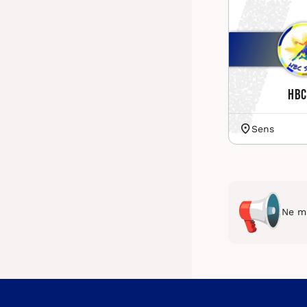
HBC
Sens
Ne ma