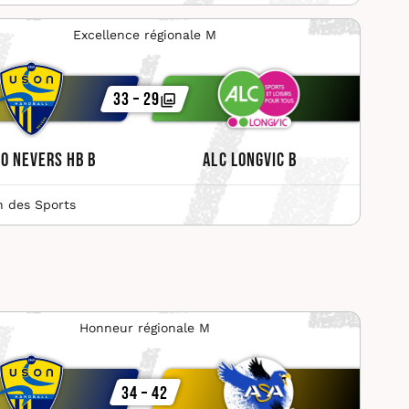
Excellence régionale M
33 – 29
O Nevers HB B
ALC Longvic B
n des Sports
Honneur régionale M
34 – 42