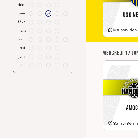
déc.
USO N
janv.
févr.
Maison des
mars
avr.
mai
Mercredi 17 ja
juin
juil.
Amog
Saint-Benin